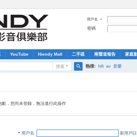
用戶名
密碼
區
YouTube
Hiendy Mall
二手區
兩聲道報告
家庭
熱搜:
hifi
av
音樂
搜索
搜
索
抱歉，您尚未登錄，無法進行此操作
用戶名
新用戶註