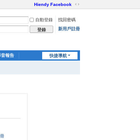
Hiendy Facebook
切
換
自動登錄
找回密碼
到
寬
新用戶註冊
登錄
版
影音報告
快捷導航
家訪世界
冊