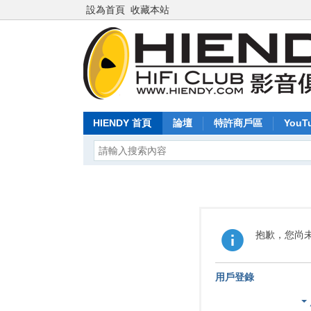
設為首頁
收藏本站
HIENDY 首頁
論壇
特許商戶區
YouT
抱歉，您尚
用戶登錄