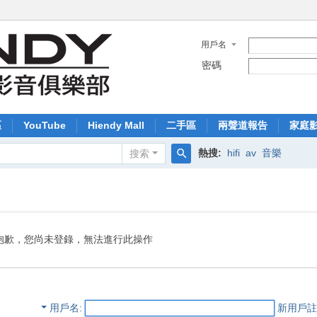
用戶名
密碼
區
YouTube
Hiendy Mall
二手區
兩聲道報告
家庭
熱搜:
hifi
av
音樂
搜索
搜
索
抱歉，您尚未登錄，無法進行此操作
用戶名
新用戶註