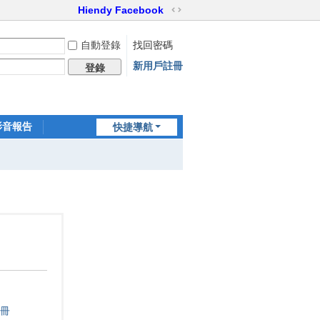
Hiendy Facebook
切
換
自動登錄
找回密碼
到
寬
新用戶註冊
登錄
版
影音報告
快捷導航
家訪世界
冊