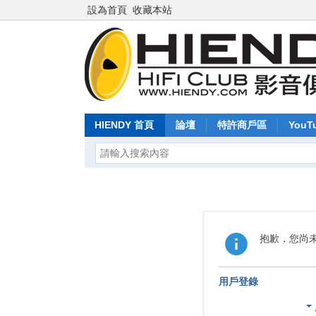
設為首頁
收藏本站
HIENDY 首頁
論壇
特許商戶區
YouT
抱歉，您尚
用戶登錄