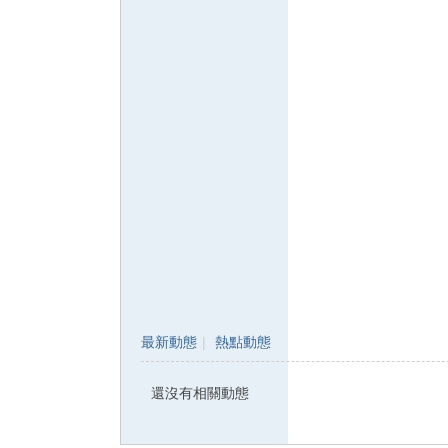
影
音
俱
樂
部
最新動態
|
熱點動態
還沒有相關動態