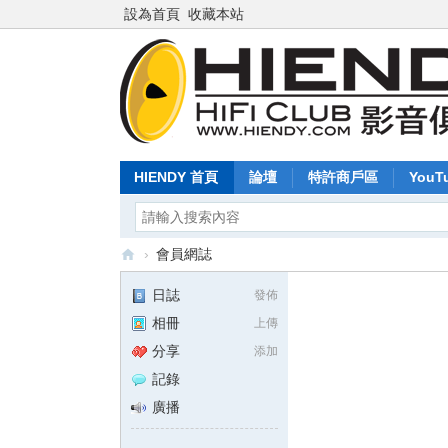
設為首頁
收藏本站
HIENDY 首頁
論壇
特許商戶區
YouT
›
會員網誌
Hi
日誌
發佈
en
相冊
上傳
dy
分享
添加
.c
記錄
o
廣播
m