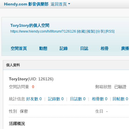
Hiendy.com 影音俱樂部
返回首頁
Tory1tory的個人空間
https://www.hiendy.com/hififorum/?126126
[收藏]
[複製]
[分享]
[RSS]
空間首頁
動態
記錄
日誌
相冊
廣播
個人資料
Tory1tory
(UID: 126126)
空間訪問量
0
郵箱狀態
已驗證
統計信息
好友數 0
|
記錄數 0
|
日誌數 0
|
相冊數 0
|
回帖數 0
性別
保密
生日
-
活躍概況