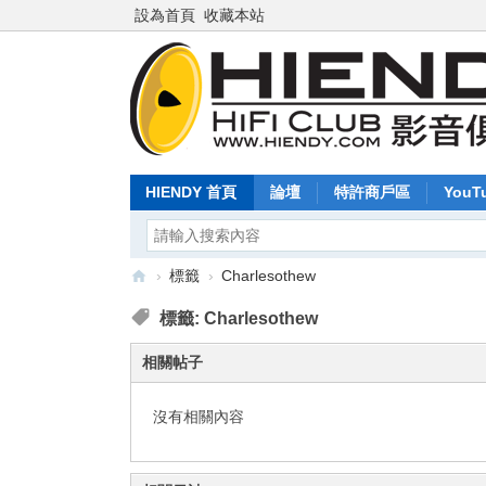
設為首頁
收藏本站
HIENDY 首頁
論壇
特許商戶區
YouT
›
標籤
›
Charlesothew
Hi
標籤: Charlesothew
en
相關帖子
dy
.c
沒有相關內容
o
m