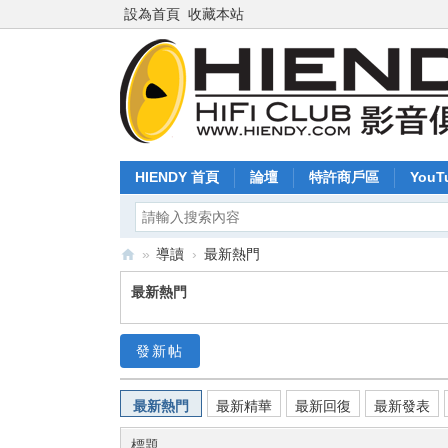
設為首頁
收藏本站
HIENDY 首頁
論壇
特許商戶區
YouT
»
導讀
›
最新熱門
Hi
最新熱門
en
dy
發新帖
.c
o
最新熱門
最新精華
最新回復
最新發表
m
標題