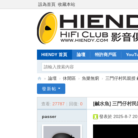
設為首頁
收藏本站
HIENDY 首頁
論壇
特許商戶區
YouT
»
論壇
›
休閒區
›
魚樂無窮
›
三門仔村民親授
Hi
發新帖
en
[鹹水魚]
三門仔村民
查看:
27787
|
回復:
0
dy
.c
passer
發表於 2025-8-7 20:
o
m