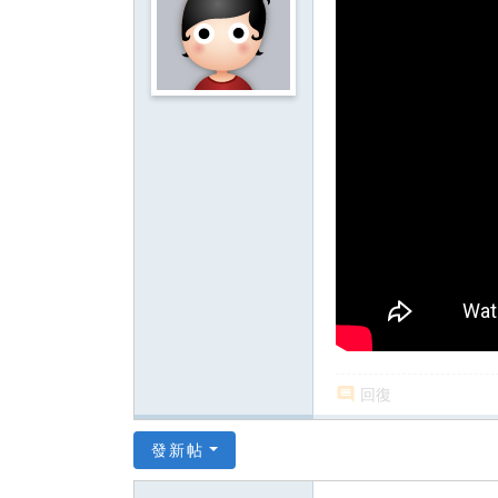
影
音
俱
樂
部
回復
發新帖