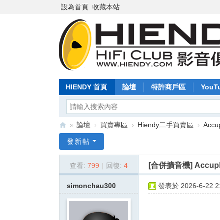
設為首頁
收藏本站
HIENDY 首頁
論壇
特許商戶區
YouT
»
論壇
›
買賣專區
›
Hiendy二手買賣區
›
Acc
Hi
發新帖
en
[合併擴音機]
Accu
查看:
799
|
回復:
4
dy
.c
simonchau300
發表於 2026-6-22 21
o
m