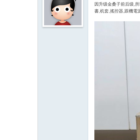
影
因升级金桑子前后级,所以
書,机套,搖控器,跟機電源
音
俱
樂
部