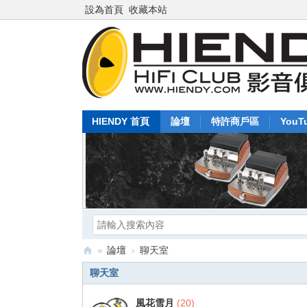
設為首頁
收藏本站
HIENDY 首頁
論壇
特許商戶區
YouT
»
論壇
›
聊天室
Hi
聊天室
en
風花雪月
(20)