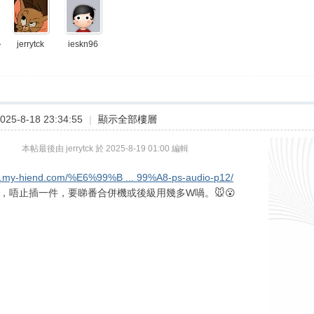
jerrytck
ieskn96
分
25-8-18 23:34:55
|
顯示全部樓層
本帖最後由 jerrytck 於 2025-8-19 01:00 編輯
tw.my-hiend.com/%E6%99%B ... 99%A8-ps-audio-p12/
0W，唔止插一件，要睇番合併機或後級用幾多W喎。🐭😮