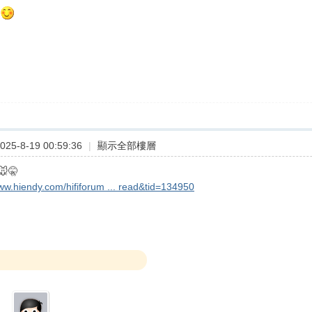
25-8-19 00:59:36
|
顯示全部樓層
🤫
www.hiendy.com/hififorum ... read&tid=134950