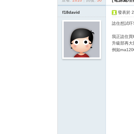
查看:
2618
|
回復:
30
dy
.c
f18david
發表於 20
o
諗住想試吓電
m
影
我正諗住買
升級部再大
音
例如ma120
俱
樂
部