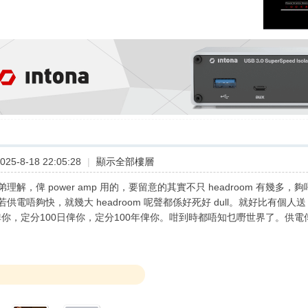
25-8-18 22:05:28
|
顯示全部樓層
理解，俾 power amp 用的，要留意的其實不只 headroom 有幾多，夠
供電唔夠快，就幾大 headroom 呢聲都係好死好 dull。就好比有個人
俾你，定分100日俾你，定分100年俾你。咁到時都唔知乜嘢世界了。供電俾 p