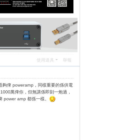
使用道具
舉報
唔夠俾 poweramp，同樣重要的係供電
送 1000萬俾你，但無講係即刻一炮過，
ower amp 都係一樣。