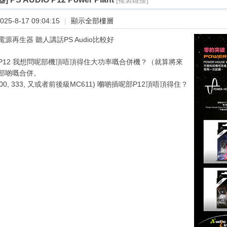
[複製鏈接]
25-8-17 09:04:15
|
顯示全部樓層
源再生器 聽人講話PS Audio比較好
P12 我想問呢部機頂唔頂得住大功率嘅合併機？（就算將來
部啲嘅合併。
00, 333, 又或者前後級MC611) 嗰啲插呢部P12頂唔頂得住？