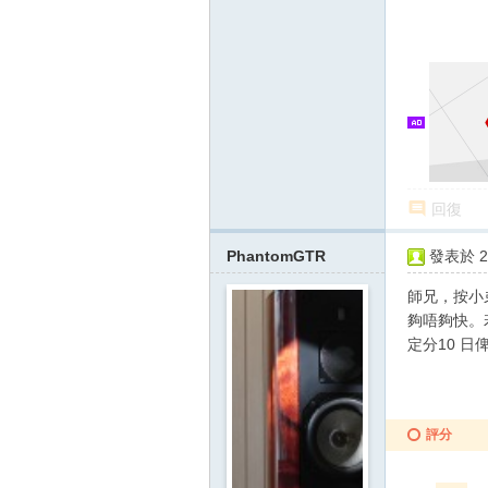
回復
PhantomGTR
發表於 20
師兄，按小弟
夠唔夠快。若
定分10 日
評分