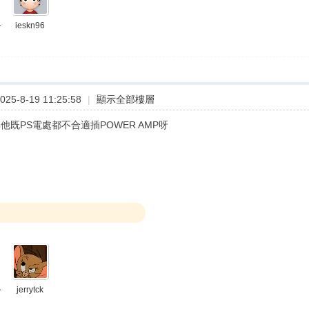
ieskn96
分
25-8-19 11:25:58
|
顯示全部樓層
 其他既PS電處都不合適插POWER AMP呀
jerrytck
分