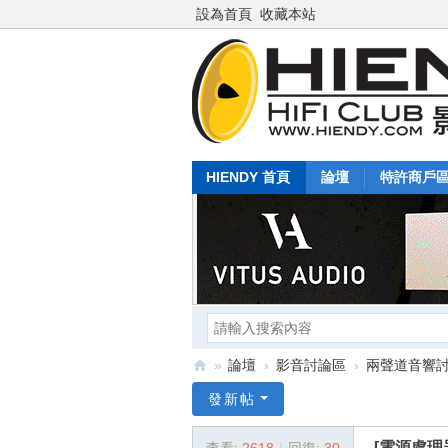
設為首頁
收藏本站
HIENDY 首頁
論壇
特許商戶
»
論壇
›
影音討論區
›
兩聲道音響
Hi
發新帖
en
[電源處理