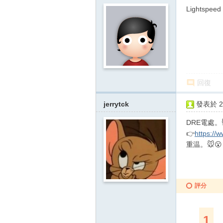
Lightspeed
回復
jerrytck
發表於 20
DRE電處。
👉
https://
重温。🐭😮
評分
1