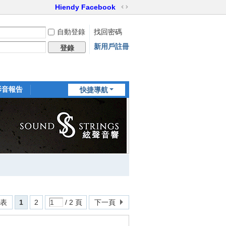
Hiendy Facebook
切
換
自動登錄
找回密碼
到
寬
新用戶註冊
登錄
版
影音報告
快捷導航
家訪世界
列表
1
2
/ 2 頁
下一頁