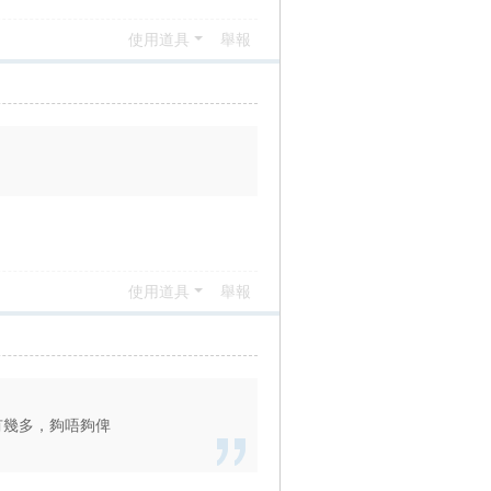
使用道具
舉報
使用道具
舉報
m 有幾多，夠唔夠俾