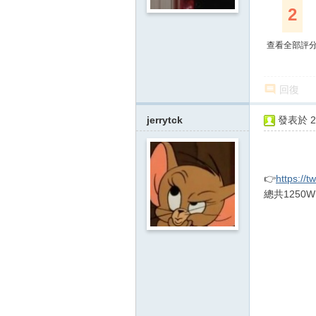
2
查看全部評
回復
jerrytck
發表於 20
👉
https://
總共125