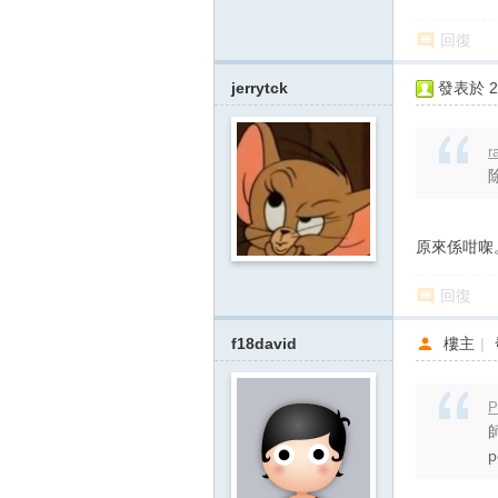
回復
jerrytck
發表於 20
r
原來係咁㗎
回復
f18david
樓主
|
P