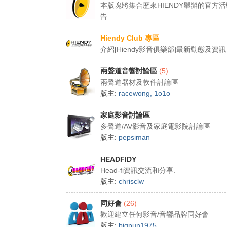
dy
本版塊將集合歷來HIENDY舉辦的官方
告
.c
o
Hiendy Club 專區
m
介紹[Hiendy影音俱樂部]最新動態及資訊
影
兩聲道音響討論區
(5)
音
兩聲道器材及軟件討論區
俱
版主:
racewong
,
1o1o
樂
家庭影音討論區
部
多聲道/AV影音及家庭電影院討論區
版主:
pepsiman
HEADFIDY
Head-fi資訊交流和分享.
版主:
chrisclw
同好會
(26)
歡迎建立任何影音/音響品牌同好會
版主:
bigpun1975