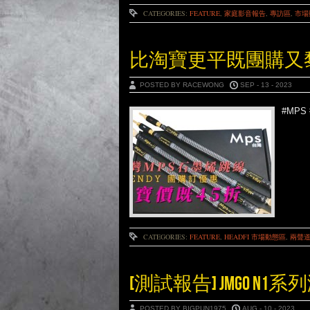
CATEGORIES:
FEATURE
,
家庭影音報告
,
專訪區
,
市場
比淘寶更平既團購又黎啦~MP
POSTED BY RACEWONG
SEP - 13 - 2023
#MPS 
CATEGORIES:
FEATURE
,
HEADFI 市場動態區
,
兩聲
[測試報告] JMGO N1
POSTED BY BIGPUN1975
AUG - 10 - 2023