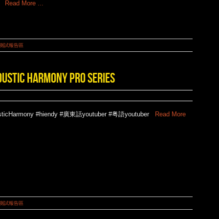
Read More ...
測試報告區
HARMONY PRO SERIES
sticHarmony #hiendy #廣東話youtuber #粤語youtuber
Read More
測試報告區