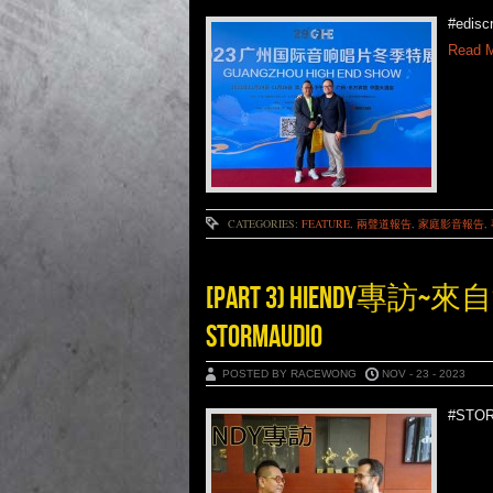
#edi
Read M
CATEGORIES:
FEATURE
,
兩聲道報告
,
家庭影音報告
,
[PART 3) HIEND
STORMAUDIO
POSTED BY RACEWONG
NOV - 23 - 2023
#STO