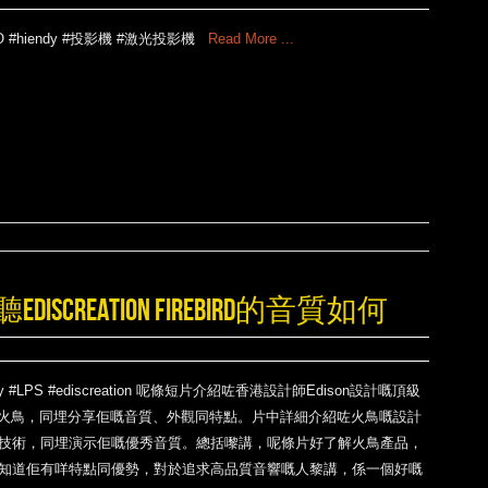
O #hiendy #投影機 #激光投影機
Read More ...
CREATION FIREBIRD的音質如何
ndy #LPS #ediscreation 呢條短片介紹咗香港設計師Edison設計嘅頂級
－火鳥，同埋分享佢嘅音質、外觀同特點。片中詳細介紹咗火鳥嘅設計
技術，同埋演示佢嘅優秀音質。總括嚟講，呢條片好了解火鳥產品，
知道佢有咩特點同優勢，對於追求高品質音響嘅人黎講，係一個好嘅