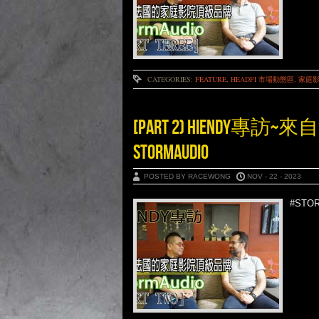
CATEGORIES:
FEATURE
,
HEADFI 市場動態區
,
家庭
[PART 2) HIEND
STORMAUDIO
POSTED BY RACEWONG
NOV - 22 - 2023
#STO