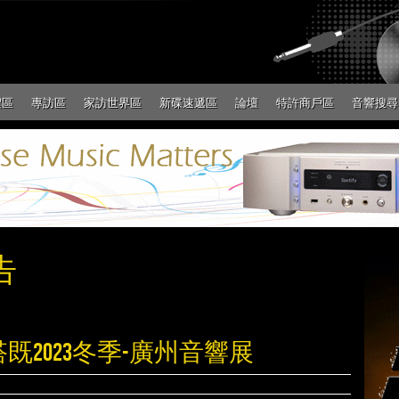
絮區
專訪區
家訪世界區
新碟速遞區
論壇
特許商戶區
音響搜尋
告
搭既2023冬季-廣州音響展