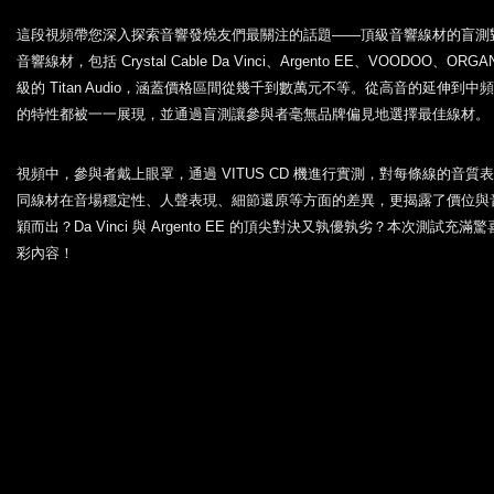
這段視頻帶您深入探索音響發燒友們最關注的話題——頂級音響線材的盲測
音響線材，包括 Crystal Cable Da Vinci、Argento EE、VOODOO、ORGA
級的 Titan Audio，涵蓋價格區間從幾千到數萬元不等。從高音的延伸
的特性都被一一展現，並通過盲測讓參與者毫無品牌偏見地選擇最佳線材。
視頻中，參與者戴上眼罩，通過 VITUS CD 機進行實測，對每條線的音
同線材在音場穩定性、人聲表現、細節還原等方面的差異，更揭露了價位與
穎而出？Da Vinci 與 Argento EE 的頂尖對決又孰優孰劣？本次測
彩內容！