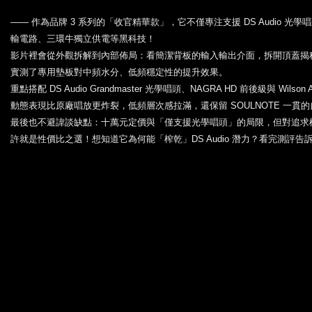
—— 作為品牌 3 系列的「收官精華款」，它不僅專注支援 DS Audio 光學唱頭
輸電路、三環牛獨立供電等黑科技！
影片裡會從外觀拆解到內部佈局：看簡潔背板的輸入輸出介面，拆開頂蓋揭
實測了專用墊板對中頻水分、低頻穩定性的提升效果。
重點搭配 DS Audio Grandmaster 光學唱頭、NAGRA HD 前後級與 Wils
動態表現比原廠唱放更炸裂，低頻層次感拉滿，還保留 SOULNOTE 一貫
最後也不避諱談缺點：十萬元定價與「僅支援光學唱頭」的局限，但對追求
許就是性價比之選！想知道它為何能「榨乾」DS Audio 潛力？看完測評告