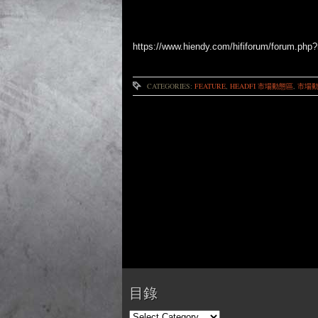
https://www.hiendy.com/hififorum/forum.ph
CATEGORIES:
FEATURE
,
HEADFI 市場動態區
,
市場
目錄
目