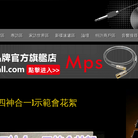
絮區
專訪區
家訪世界區
新碟速遞區
論壇
特許商戶區
音響搜尋
 G2.1 四神合一]示範會花絮