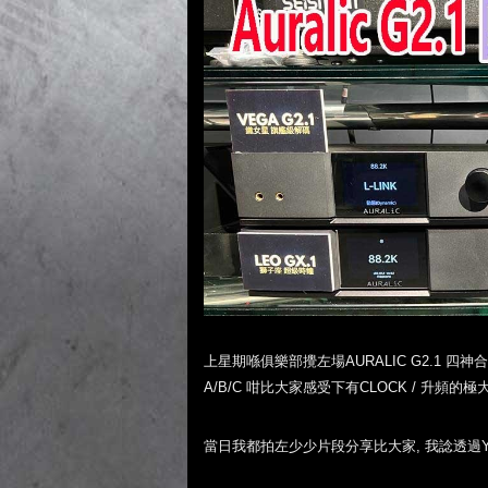
上星期喺俱樂部攪左場AURALIC G2.1 四神合一
A/B/C 咁比大家感受下有CLOCK / 升頻的極
當日我都拍左少少片段分享比大家, 我諗透過YOU