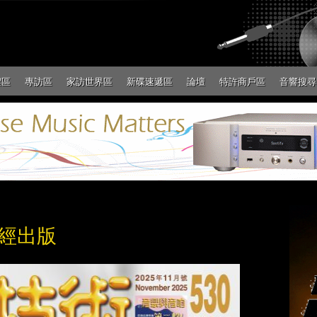
絮區
專訪區
家訪世界區
新碟速遞區
論壇
特許商戶區
音響搜尋
已經出版