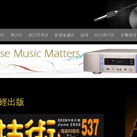
絮區
專訪區
家訪世界區
新碟速遞區
論壇
特許商戶區
音響搜尋
已經出版